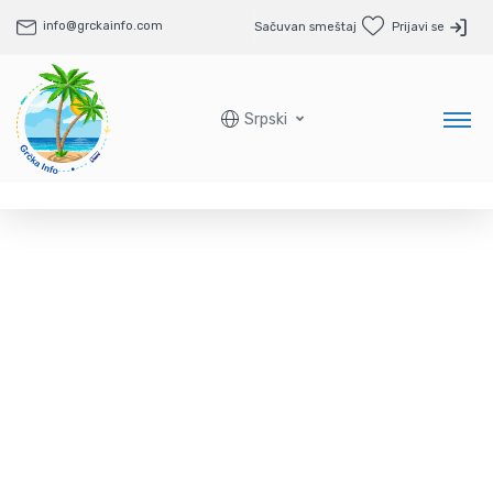
info@grckainfo.com
Sačuvan smeštaj
Prijavi se
Srpski