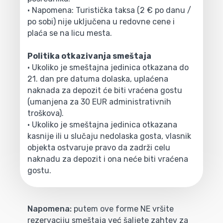
• Napomena: Turistička taksa (2 € po danu /
po sobi) nije uključena u redovne cene i
plaća se na licu mesta.
Politika otkazivanja smeštaja
• Ukoliko je smeštajna jedinica otkazana do
21. dan pre datuma dolaska, uplaćena
naknada za depozit će biti vraćena gostu
(umanjena za 30 EUR administrativnih
troškova).
• Ukoliko je smeštajna jedinica otkazana
kasnije ili u slučaju nedolaska gosta, vlasnik
objekta ostvaruje pravo da zadrži celu
naknadu za depozit i ona neće biti vraćena
gostu.
Napomena:
putem ove forme NE vršite
rezervaciju smeštaja već šaljete zahtev za