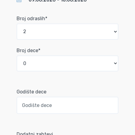
Broj odraslih*
Broj dece*
Godište dece
Dodatni zahtevi