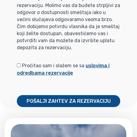
rezervaciju. Molimo vas da budete strpljivi za
odgovor o dostupnosti smeštaja iako u
većini slučajeva odgovaramo veoma brzo.
Čim dobijemo potvrdu vlasnika da je smeštaj
koji želite dostupan, obavestićemo vas i
potvrditi vam da možete da izvršite uplatu
depozita za rezervaciju.
Pročitao sam i slažem se sa
uslovima i
odredbama rezervacije
POŠALJI ZAHTEV ZA REZERVACIJU