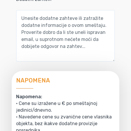
NAPOMENA
Napomena:
• Cene su izražene u € po smeštajnoj
jedinici/dnevno.
• Navedene cene su zvanične cene vlasnika
objekta, bez ikakve dodatne provizije
posrednika.