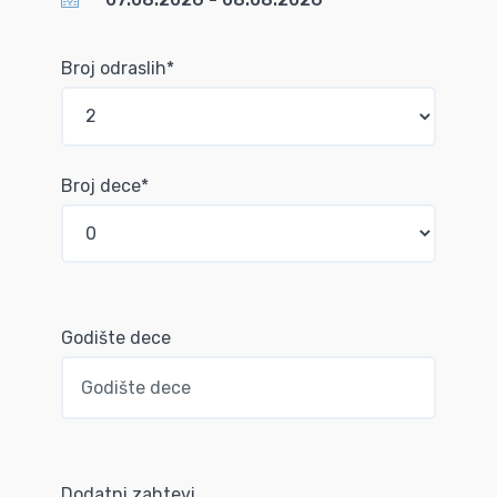
Broj odraslih*
Broj dece*
Godište dece
Dodatni zahtevi