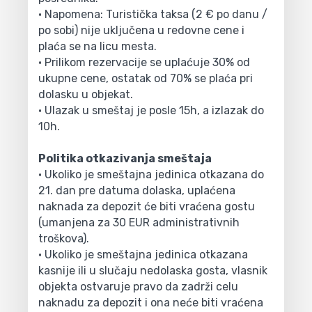
• Napomena: Turistička taksa (2 € po danu /
po sobi) nije uključena u redovne cene i
plaća se na licu mesta.
• Prilikom rezervacije se uplaćuje 30% od
ukupne cene, ostatak od 70% se plaća pri
dolasku u objekat.
• Ulazak u smeštaj je posle 15h, a izlazak do
10h.
Politika otkazivanja smeštaja
• Ukoliko je smeštajna jedinica otkazana do
21. dan pre datuma dolaska, uplaćena
naknada za depozit će biti vraćena gostu
(umanjena za 30 EUR administrativnih
troškova).
• Ukoliko je smeštajna jedinica otkazana
kasnije ili u slučaju nedolaska gosta, vlasnik
objekta ostvaruje pravo da zadrži celu
naknadu za depozit i ona neće biti vraćena