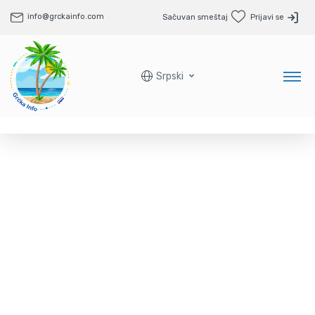
info@grckainfo.com
Sačuvan smeštaj
Prijavi se
Srpski