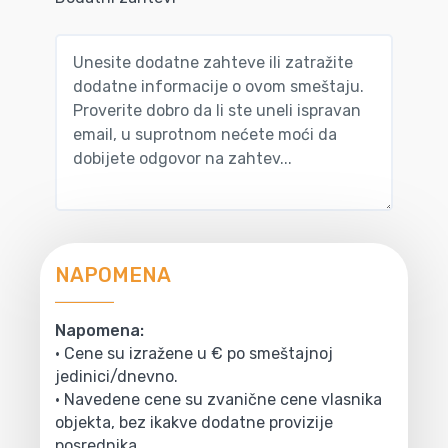
NAPOMENA
Napomena:
• Cene su izražene u € po smeštajnoj
jedinici/dnevno.
• Navedene cene su zvanične cene vlasnika
objekta, bez ikakve dodatne provizije
posrednika.