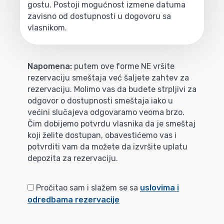
gostu. Postoji mogućnost izmene datuma
zavisno od dostupnosti u dogovoru sa
vlasnikom.
Napomena:
putem ove forme NE vršite
rezervaciju smeštaja već šaljete zahtev za
rezervaciju. Molimo vas da budete strpljivi za
odgovor o dostupnosti smeštaja iako u
većini slučajeva odgovaramo veoma brzo.
Čim dobijemo potvrdu vlasnika da je smeštaj
koji želite dostupan, obavestićemo vas i
potvrditi vam da možete da izvršite uplatu
depozita za rezervaciju.
Pročitao sam i slažem se sa
uslovima i
odredbama rezervacije