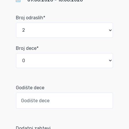
Broj odraslih*
Broj dece*
Godište dece
Dodatni zahtevi