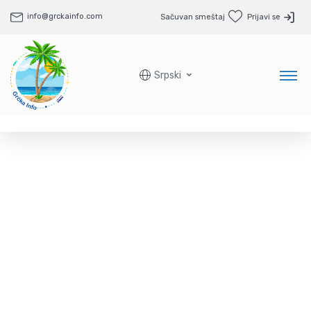
info@grckainfo.com
Sačuvan smeštaj
Prijavi se
Srpski