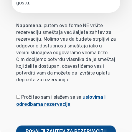
gostu.
Napomena:
putem ove forme NE vršite
rezervaciju smeštaja već šaljete zahtev za
rezervaciju. Molimo vas da budete strpljivi za
odgovor o dostupnosti smeštaja iako u
većini slučajeva odgovaramo veoma brzo.
Čim dobijemo potvrdu vlasnika da je smeštaj
koji želite dostupan, obavestićemo vas i
potvrditi vam da možete da izvršite uplatu
depozita za rezervaciju.
Pročitao sam i slažem se sa
uslovima i
odredbama rezervacije
POŠALJI ZAHTEV ZA REZERVACIJU