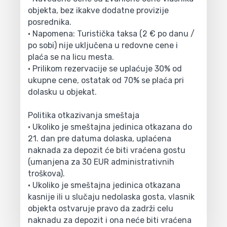
objekta, bez ikakve dodatne provizije
posrednika.
• Napomena: Turistička taksa (2 € po danu /
po sobi) nije uključena u redovne cene i
plaća se na licu mesta.
• Prilikom rezervacije se uplaćuje 30% od
ukupne cene, ostatak od 70% se plaća pri
dolasku u objekat.
Politika otkazivanja smeštaja
• Ukoliko je smeštajna jedinica otkazana do
21. dan pre datuma dolaska, uplaćena
naknada za depozit će biti vraćena gostu
(umanjena za 30 EUR administrativnih
troškova).
• Ukoliko je smeštajna jedinica otkazana
kasnije ili u slučaju nedolaska gosta, vlasnik
objekta ostvaruje pravo da zadrži celu
naknadu za depozit i ona neće biti vraćena