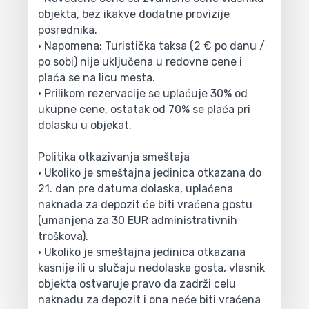
objekta, bez ikakve dodatne provizije
posrednika.
• Napomena: Turistička taksa (2 € po danu /
po sobi) nije uključena u redovne cene i
plaća se na licu mesta.
• Prilikom rezervacije se uplaćuje 30% od
ukupne cene, ostatak od 70% se plaća pri
dolasku u objekat.
Politika otkazivanja smeštaja
• Ukoliko je smeštajna jedinica otkazana do
21. dan pre datuma dolaska, uplaćena
naknada za depozit će biti vraćena gostu
(umanjena za 30 EUR administrativnih
troškova).
• Ukoliko je smeštajna jedinica otkazana
kasnije ili u slučaju nedolaska gosta, vlasnik
objekta ostvaruje pravo da zadrži celu
naknadu za depozit i ona neće biti vraćena