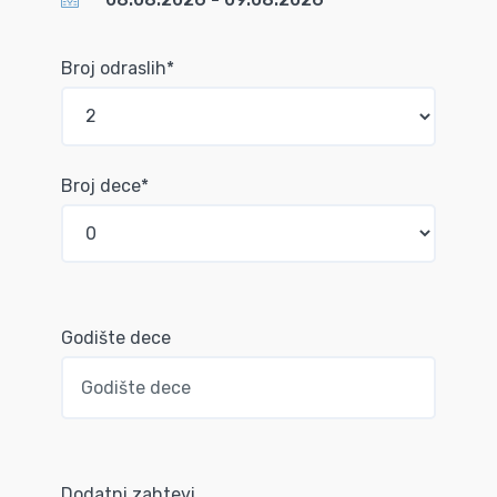
Broj odraslih*
Broj dece*
Godište dece
Dodatni zahtevi