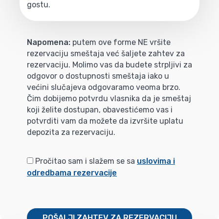
gostu.
Napomena:
putem ove forme NE vršite
rezervaciju smeštaja već šaljete zahtev za
rezervaciju. Molimo vas da budete strpljivi za
odgovor o dostupnosti smeštaja iako u
većini slučajeva odgovaramo veoma brzo.
Čim dobijemo potvrdu vlasnika da je smeštaj
koji želite dostupan, obavestićemo vas i
potvrditi vam da možete da izvršite uplatu
depozita za rezervaciju.
Pročitao sam i slažem se sa
uslovima i
odredbama rezervacije
POŠALJI ZAHTEV ZA REZERVACIJU