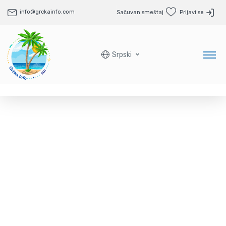
info@grckainfo.com
Sačuvan smeštaj
Prijavi se
Srpski