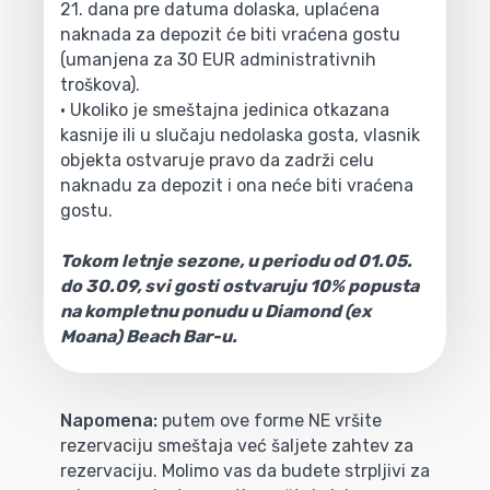
21. dana pre datuma dolaska, uplaćena
naknada za depozit će biti vraćena gostu
(umanjena za 30 EUR administrativnih
troškova).
• Ukoliko je smeštajna jedinica otkazana
kasnije ili u slučaju nedolaska gosta, vlasnik
objekta ostvaruje pravo da zadrži celu
naknadu za depozit i ona neće biti vraćena
gostu.
Tokom letnje sezone, u periodu od 01.05.
do 30.09, svi gosti ostvaruju 10% popusta
na kompletnu ponudu u Diamond (ex
Moana) Beach Bar-u.
Napomena:
putem ove forme NE vršite
rezervaciju smeštaja već šaljete zahtev za
rezervaciju. Molimo vas da budete strpljivi za