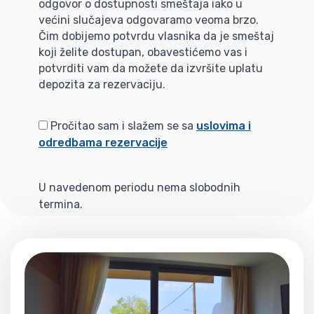
odgovor o dostupnosti smeštaja iako u
većini slučajeva odgovaramo veoma brzo.
Čim dobijemo potvrdu vlasnika da je smeštaj
koji želite dostupan, obavestićemo vas i
potvrditi vam da možete da izvršite uplatu
depozita za rezervaciju.
Pročitao sam i slažem se sa
uslovima i
odredbama rezervacije
U navedenom periodu nema slobodnih
termina.