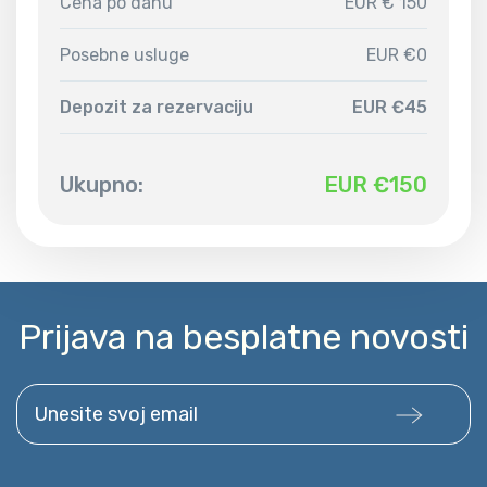
Cena po danu
EUR € 150
Posebne usluge
EUR €0
Depozit za rezervaciju
EUR €45
Ukupno:
EUR €
150
Prijava na besplatne novosti
Unesite svoj email