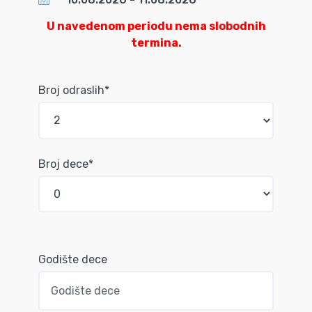
U navedenom periodu nema slobodnih
termina.
Broj odraslih*
Broj dece*
Godište dece