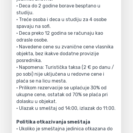
• Deca do 2 godine borave besptano u
studiju.
• Treće osoba i deca u studiju za 4 osobe
spavaju na sofi.
• Deca preko 12 godina se računaju kao
odrasle osobe.
• Navedene cene su zvanične cene vlasnika
objekta, bez ikakve dodatne provizije
posrednika.
• Napomena: Turistička taksa (2 € po danu /
po sobi) nije uključena u redovne cene i
plaća se na licu mesta.
• Prilikom rezervacije se uplaćuje 30% od
ukupne cene, ostatak od 70% se plaća pri
dolasku u objekat.
• Ulazak u smeštaj od 14:00, izlazak do 11:00.
Politika otkazivanja smeštaja
• Ukoliko je smeštajna jedinica otkazana do