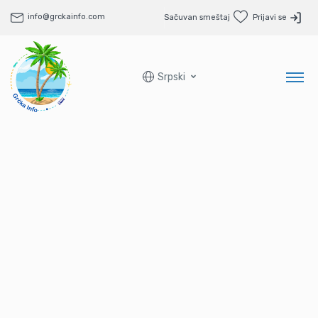
info@grckainfo.com
Sačuvan smeštaj
Prijavi se
Srpski