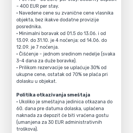
- 400 EUR per stay.
• Navedene cene su zvanične cene vlasnika
objekta, bez ikakve dodatne provizije
posrednika.
• Minimalni boravak od 01.5 do 13.06. i od
13.09. do 31.10. je 4 noćenja; od 14.06. do
12.09. je 7 noćenja.
• Čišćenje - jednom sredinom nedelje (svaka
3-4 dana za duže boravke).
• Prilikom rezervacije se uplaćuje 30% od
ukupne cene, ostatak od 70% se plaća pri
dolasku u objekat.
Politika otkazivanja smeštaja
• Ukoliko je smeštajna jedinica otkazana do
60. dana pre datuma dolaska, uplaćena
naknada za depozit će biti vraćena gostu
(umanjena za 30 EUR administrativnih
troškova).