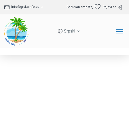
info@grckainfo.com
Sačuvan smeštaj
Prijavi se
Srpski