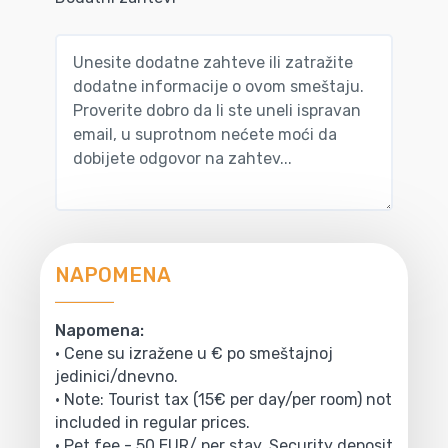
NAPOMENA
Napomena:
• Cene su izražene u € po smeštajnoj
jedinici/dnevno.
• Note: Tourist tax (15€ per day/per room) not
included in regular prices.
• Pet fee - 50 EUR/ per stay. Security deposit