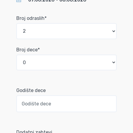
Broj odraslih*
Broj dece*
Godište dece
Dodatni zahtevi