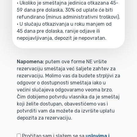
• Ukoliko je smeštajna jedinica otkazana 45-
59 dana pre dolaska, 30% od uplate će biti
refundirano (minus administrativni troškovi).
• U slučaju otkazivanja u roku manjem od
45 dana pre dolaska, ranije odjave ili
nepojavljivanja, depozit je nepovratan.
Napomena:
putem ove forme NE vršite
rezervaciju smeštaja već šaljete zahtev za
rezervaciju. Molimo vas da budete strpljivi za
odgovor o dostupnosti smeštaja iako u
većini slučajeva odgovaramo veoma brzo.
Čim dobijemo potvrdu vlasnika da je smeštaj
koji želite dostupan, obavestićemo vas i
potvrditi vam da možete da izvršite uplatu
depozita za rezervaciju.
Pročitao sam i slažem se sa
uslovima i