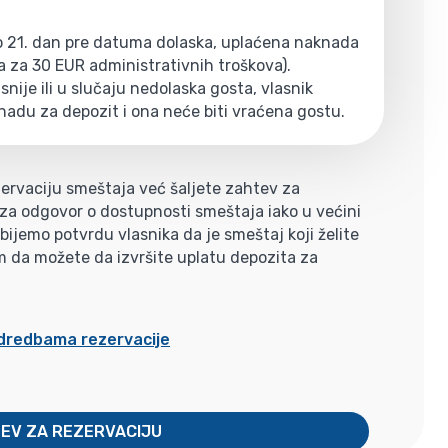
do 21. dan pre datuma dolaska, uplaćena naknada
a za 30 EUR administrativnih troškova).
nije ili u slučaju nedolaska gosta, vlasnik
nadu za depozit i ona neće biti vraćena gostu.
ervaciju smeštaja već šaljete zahtev za
i za odgovor o dostupnosti smeštaja iako u većini
jemo potvrdu vlasnika da je smeštaj koji želite
m da možete da izvršite uplatu depozita za
odredbama rezervacije
TEV ZA REZERVACIJU