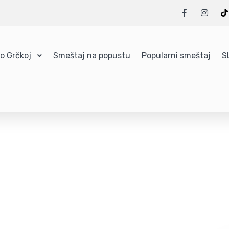
 o Grčkoj
Smeštaj na popustu
Popularni smeštaj
S