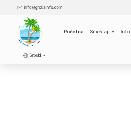
info@grckainfo.com
Početna
Smeštaj
Info
Srpski