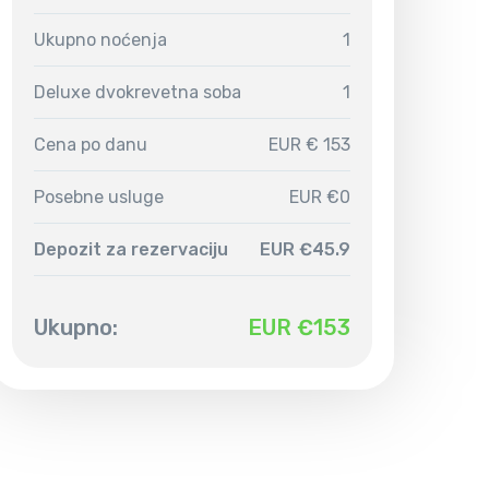
Ukupno noćenja
1
Deluxe dvokrevetna soba
1
Cena po danu
EUR € 153
Posebne usluge
EUR €0
Depozit za rezervaciju
EUR €45.9
Ukupno:
EUR €
153