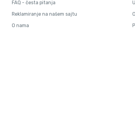
FAQ - česta pitanja
U
Reklamiranje na našem sajtu
O
O nama
P