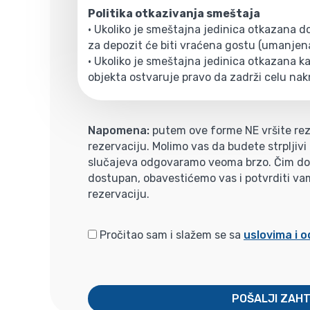
Politika otkazivanja smeštaja
• Ukoliko je smeštajna jedinica otkazana 
za depozit će biti vraćena gostu (umanjen
• Ukoliko je smeštajna jedinica otkazana kas
objekta ostvaruje pravo da zadrži celu nak
Napomena:
putem ove forme NE vršite rez
rezervaciju. Molimo vas da budete strpljiv
slučajeva odgovaramo veoma brzo. Čim dobi
dostupan, obavestićemo vas i potvrditi va
rezervaciju.
Pročitao sam i slažem se sa
uslovima i 
POŠALJI ZAH