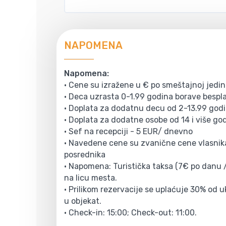
NAPOMENA
Napomena:
• Cene su izražene u € po smeštajnoj jedi
• Deca uzrasta 0-1.99 godina borave bespl
• Doplata za dodatnu decu od 2-13.99 god
• Doplata za dodatne osobe od 14 i više g
• Sef na recepciji - 5 EUR/ dnevno
• Navedene cene su zvanične cene vlasnika
posrednika
• Napomena: Turistička taksa (7€ po danu /
na licu mesta.
• Prilikom rezervacije se uplaćuje 30% od 
u objekat.
• Check-in: 15:00; Check-out: 11:00.