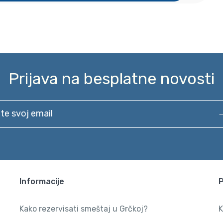
Prijava na besplatne novosti
svoj email
Informacije
Kako rezervisati smeštaj u Grčkoj?
K