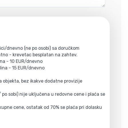
nici/dnevno (ne po osobi) sa doručkom
atno - krevetac besplatan na zahtev.
ina - 10 EUR/dnevno
odina - 15 EUR/dnevno
 objekta, bez ikakve dodatne provizije
 po sobi) nije uključena u redovne cene i plaća se
ukupne cene, ostatak od 70% se plaća pri dolasku