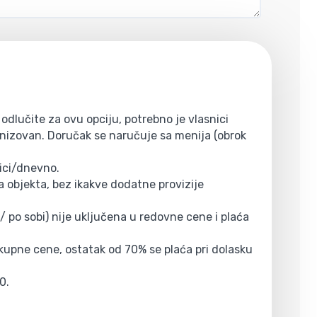
odlučite za ovu opciju, potrebno je vlasnici
ganizovan. Doručak se naručuje sa menija (obrok
ici/dnevno.
 objekta, bez ikakve dodatne provizije
/ po sobi) nije uključena u redovne cene i plaća
ukupne cene, ostatak od 70% se plaća pri dolasku
0.