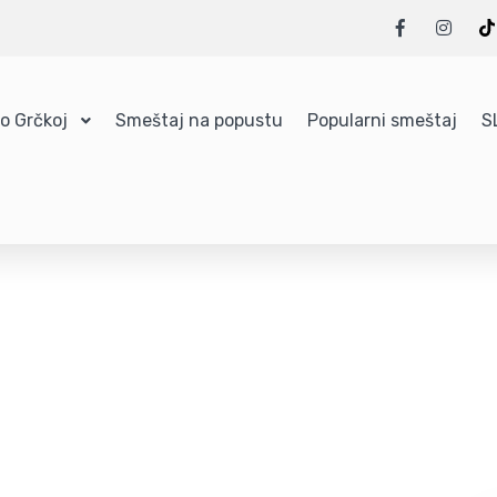
 o Grčkoj
Smeštaj na popustu
Popularni smeštaj
S