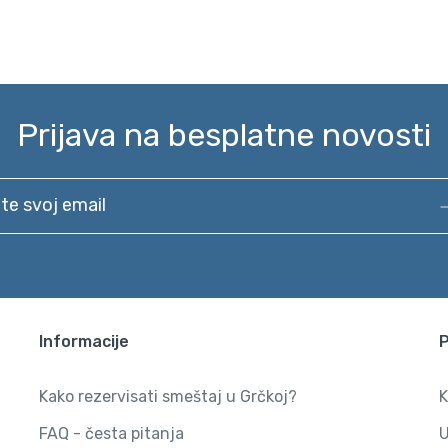
Prijava na besplatne novosti
svoj email
Informacije
Kako rezervisati smeštaj u Grčkoj?
K
FAQ - česta pitanja
U