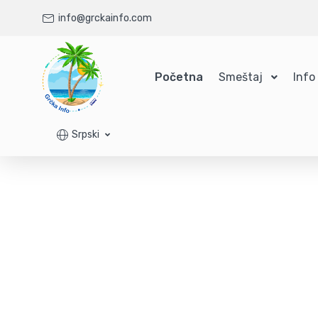
info@grckainfo.com
Početna
Smeštaj
Info
Srpski