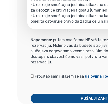
• Ukoliko je smeštajna jedinica otkazana 
za depozit će biti vraćena gostu (umanjen
• Ukoliko je smeštajna jedinica otkazana kas
objekta ostvaruje pravo da zadrži celu nak
Napomena:
putem ove forme NE vršite rez
rezervaciju. Molimo vas da budete strpljiv
slučajeva odgovaramo veoma brzo. Čim dobi
dostupan, obavestićemo vas i potvrditi va
rezervaciju.
Pročitao sam i slažem se sa
uslovima i 
POŠALJI ZAH