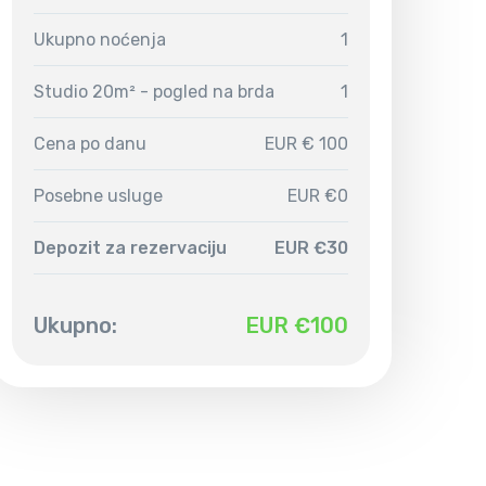
Ukupno noćenja
1
Studio 20m² - pogled na brda
1
Cena po danu
EUR € 100
Posebne usluge
EUR €0
Depozit za rezervaciju
EUR €30
Ukupno:
EUR €
100