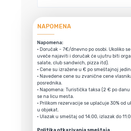
NAPOMENA
Napomena:
• Doručak - 7€/dnevno po osobi. Ukoliko se 
uveče najaviti i doručak će ujutru biti or
salate, club sandwich, pizza itd).
• Cene su izražene u € po smeštajnoj jedin
• Navedene cene su zvanične cene vlasnika
posrednika.
• Napomena: Turistička taksa (2 € po danu 
se na licu mesta.
• Prilikom rezervacije se uplaćuje 30% od 
u objekat.
• Ulazak u smeštaj od 14:00, izlazak do 11:0
Politika otkazivanja smeštaja