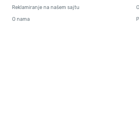
Reklamiranje na našem sajtu
O
O nama
P