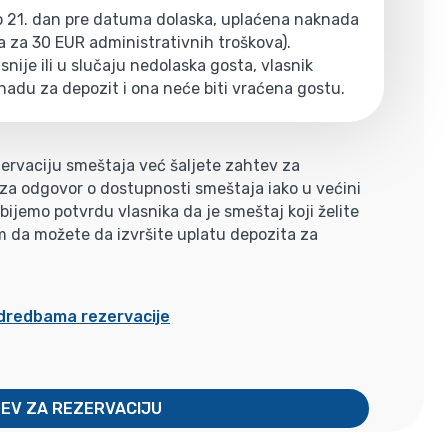
do 21. dan pre datuma dolaska, uplaćena naknada
a za 30 EUR administrativnih troškova).
nije ili u slučaju nedolaska gosta, vlasnik
nadu za depozit i ona neće biti vraćena gostu.
ervaciju smeštaja već šaljete zahtev za
i za odgovor o dostupnosti smeštaja iako u većini
jemo potvrdu vlasnika da je smeštaj koji želite
m da možete da izvršite uplatu depozita za
odredbama rezervacije
TEV ZA REZERVACIJU