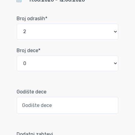
Broj odraslih*
Broj dece*
Godište dece
Dodatni zahtevi