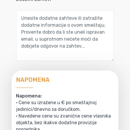
NAPOMENA
Napomena:
• Cene su izražene u € po smeštajnoj
jedinici/dnevno sa doručkom.
• Navedene cene su zvanične cene vlasnika
objekta, bez ikakve dodatne provizije
posrednika.