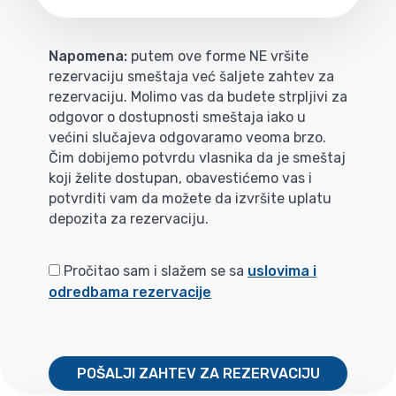
Napomena:
putem ove forme NE vršite
rezervaciju smeštaja već šaljete zahtev za
rezervaciju. Molimo vas da budete strpljivi za
odgovor o dostupnosti smeštaja iako u
većini slučajeva odgovaramo veoma brzo.
Čim dobijemo potvrdu vlasnika da je smeštaj
koji želite dostupan, obavestićemo vas i
potvrditi vam da možete da izvršite uplatu
depozita za rezervaciju.
Pročitao sam i slažem se sa
uslovima i
odredbama rezervacije
POŠALJI ZAHTEV ZA REZERVACIJU