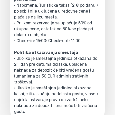
• Napomena: Turistička taksa (2 € po danu /
po sobi) nije uključena u redovne cene i
plaća se na licu mesta.
• Prilikom rezervacije se uplaćuje 50% od
ukupne cene, ostatak od 50% se plaća pri
dolasku u objekat.
• Check-in: 15:00; Check-out: 11:00.
Politika otkazivanja smeštaja
• Ukoliko je smeštajna jedinica otkazana do
21. dan pre datuma dolaska, uplaćena
naknada za depozit će biti vraćena gostu
(umanjena za 30 EUR administrativnih
troškova).
• Ukoliko je smeštajna jedinica otkazana
kasnije ili u slučaju nedolaska gosta, vlasnik
objekta ostvaruje pravo da zadrži celu
naknadu za depozit i ona neće biti vraćena
gostu.