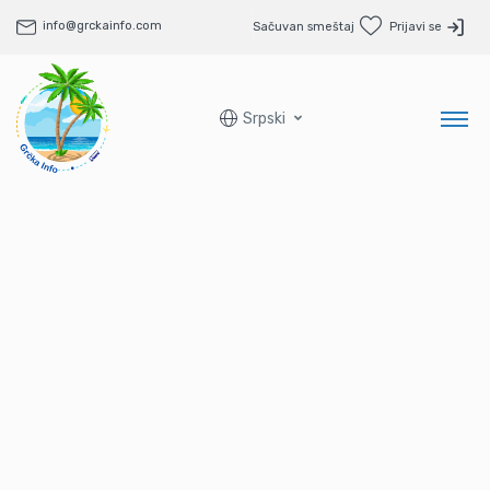
info@grckainfo.com
Sačuvan smeštaj
Prijavi se
Srpski