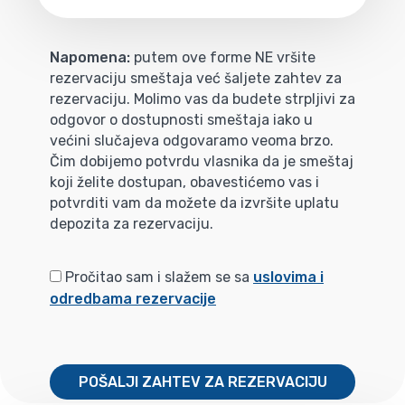
Napomena:
putem ove forme NE vršite
rezervaciju smeštaja već šaljete zahtev za
rezervaciju. Molimo vas da budete strpljivi za
odgovor o dostupnosti smeštaja iako u
većini slučajeva odgovaramo veoma brzo.
Čim dobijemo potvrdu vlasnika da je smeštaj
koji želite dostupan, obavestićemo vas i
potvrditi vam da možete da izvršite uplatu
depozita za rezervaciju.
Pročitao sam i slažem se sa
uslovima i
odredbama rezervacije
POŠALJI ZAHTEV ZA REZERVACIJU