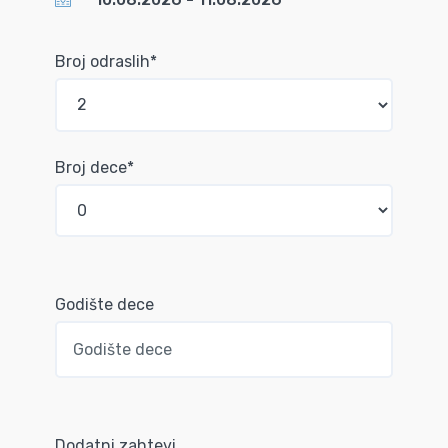
Broj odraslih*
Broj dece*
Godište dece
Dodatni zahtevi