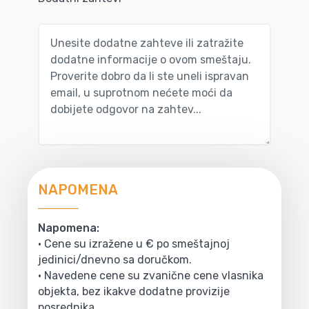
NAPOMENA
Napomena:
• Cene su izražene u € po smeštajnoj
jedinici/dnevno sa doručkom.
• Navedene cene su zvanične cene vlasnika
objekta, bez ikakve dodatne provizije
posrednika.