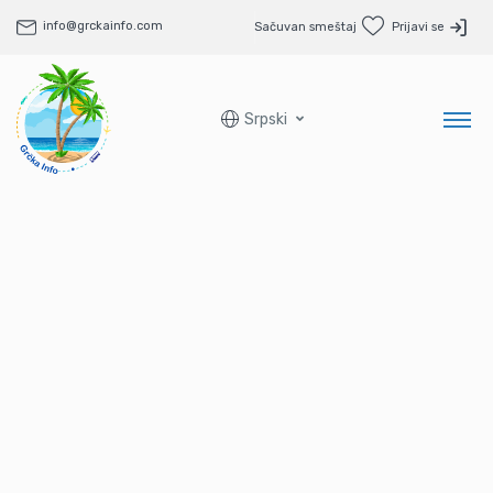
info@grckainfo.com
Sačuvan smeštaj
Prijavi se
Srpski