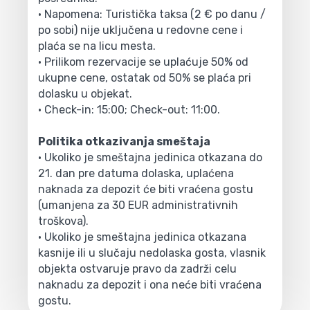
• Napomena: Turistička taksa (2 € po danu /
po sobi) nije uključena u redovne cene i
plaća se na licu mesta.
• Prilikom rezervacije se uplaćuje 50% od
ukupne cene, ostatak od 50% se plaća pri
dolasku u objekat.
• Check-in: 15:00; Check-out: 11:00.
Politika otkazivanja smeštaja
• Ukoliko je smeštajna jedinica otkazana do
21. dan pre datuma dolaska, uplaćena
naknada za depozit će biti vraćena gostu
(umanjena za 30 EUR administrativnih
troškova).
• Ukoliko je smeštajna jedinica otkazana
kasnije ili u slučaju nedolaska gosta, vlasnik
objekta ostvaruje pravo da zadrži celu
naknadu za depozit i ona neće biti vraćena
gostu.