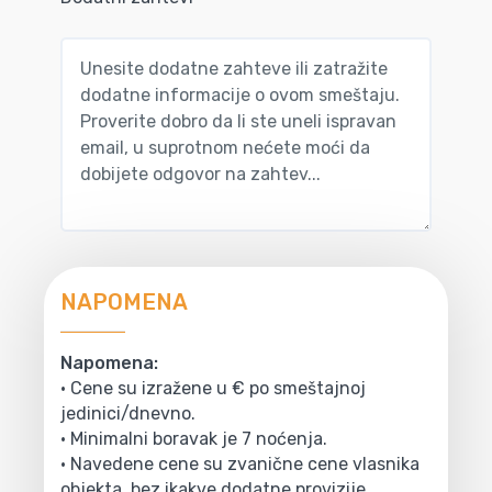
NAPOMENA
Napomena:
• Cene su izražene u € po smeštajnoj
jedinici/dnevno.
• Minimalni boravak je 7 noćenja.
• Navedene cene su zvanične cene vlasnika
objekta, bez ikakve dodatne provizije