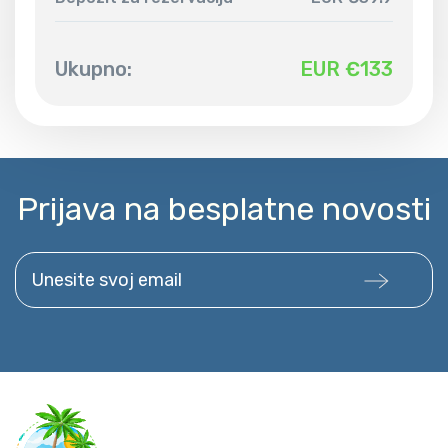
Ukupno:
EUR €
133
Prijava na besplatne novosti
Unesite svoj email