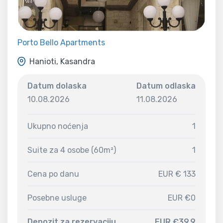
Porto Bello Apartments
Hanioti, Kasandra
Datum dolaska
Datum odlaska
10.08.2026
11.08.2026
Ukupno noćenja
1
Suite za 4 osobe (60m²)
1
Cena po danu
EUR € 133
Posebne usluge
EUR €0
Depozit za rezervaciju
EUR €39.9