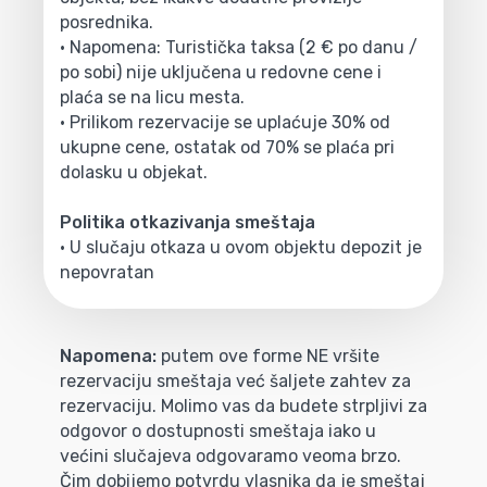
posrednika.
• Napomena: Turistička taksa (2 € po danu /
po sobi) nije uključena u redovne cene i
plaća se na licu mesta.
• Prilikom rezervacije se uplaćuje 30% od
ukupne cene, ostatak od 70% se plaća pri
dolasku u objekat.
Politika otkazivanja smeštaja
• U slučaju otkaza u ovom objektu depozit je
nepovratan
Napomena:
putem ove forme NE vršite
rezervaciju smeštaja već šaljete zahtev za
rezervaciju. Molimo vas da budete strpljivi za
odgovor o dostupnosti smeštaja iako u
većini slučajeva odgovaramo veoma brzo.
Čim dobijemo potvrdu vlasnika da je smeštaj