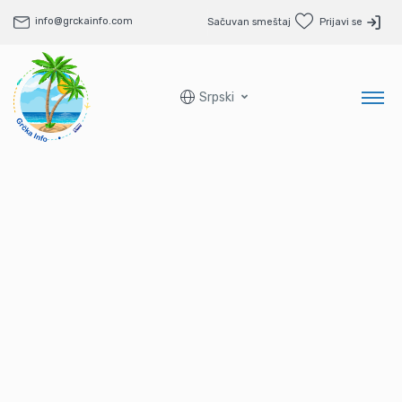
info@grckainfo.com
Sačuvan smeštaj
Prijavi se
Srpski