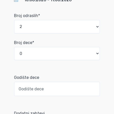
Broj odraslih*
Broj dece*
Godište dece
Dodatni zahtevi