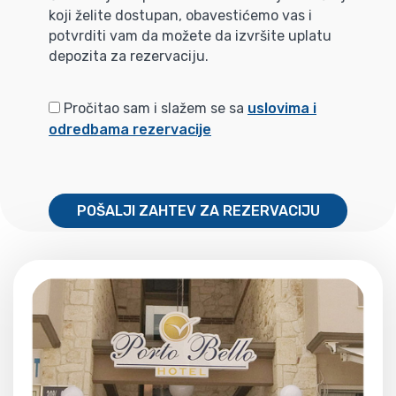
koji želite dostupan, obavestićemo vas i
potvrditi vam da možete da izvršite uplatu
depozita za rezervaciju.
Pročitao sam i slažem se sa
uslovima i
odredbama rezervacije
POŠALJI ZAHTEV ZA REZERVACIJU