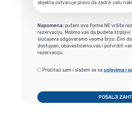
objekta ostvaruje pravo da zadrži celu nak
Napomena:
putem ove forme NE vršite rez
rezervaciju. Molimo vas da budete strpljiv
slučajeva odgovaramo veoma brzo. Čim dobi
dostupan, obavestićemo vas i potvrditi va
rezervaciju.
Pročitao sam i slažem se sa
uslovima i 
POŠALJI ZAH