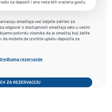
nadu za depozit i ona neće biti vraćena gostu.
ervaciju smeštaja već šaljete zahtev za
i za odgovor o dostupnosti smeštaja iako u većini
jemo potvrdu vlasnika da je smeštaj koji želite
m da možete da izvršite uplatu depozita za
odredbama rezervacije
TEV ZA REZERVACIJU