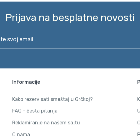
Prijava na besplatne novosti
svoj email
Informacije
Kako rezervisati smeštaj u Grčkoj?
K
FAQ - česta pitanja
U
Reklamiranje na našem sajtu
O
O nama
P