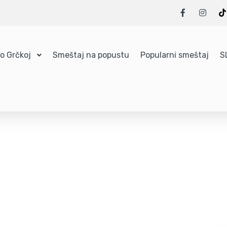
 o Grčkoj
Smeštaj na popustu
Popularni smeštaj
S