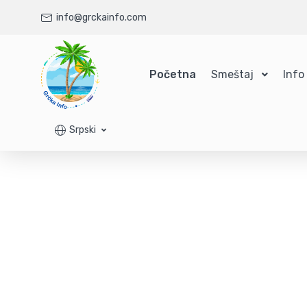
info@grckainfo.com
Početna
Smeštaj
Info
Srpski