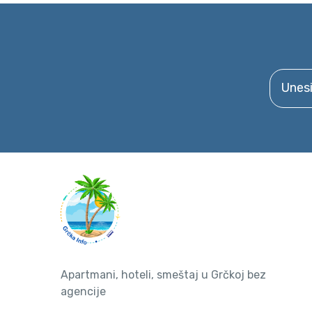
Unesite 
Apartmani, hoteli, smeštaj u Grčkoj bez
agencije