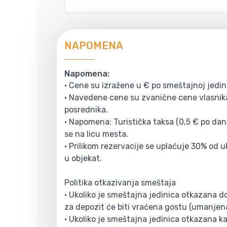
NAPOMENA
Napomena:
• Cene su izražene u € po smeštajnoj jedin
• Navedene cene su zvanične cene vlasnika
posrednika.
• Napomena: Turistička taksa (0,5 € po danu
se na licu mesta.
• Prilikom rezervacije se uplaćuje 30% od 
u objekat.
Politika otkazivanja smeštaja
• Ukoliko je smeštajna jedinica otkazana 
za depozit će biti vraćena gostu (umanjen
• Ukoliko je smeštajna jedinica otkazana kas