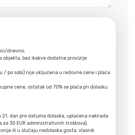
ici/dnevno.
 objekta, bez ikakve dodatne provizije
 / po sobi) nije uključena u redovne cene i plaća
ukupne cene, ostatak od 70% se plaća pri dolasku
do 21. dan pre datuma dolaska, uplaćena naknada
a za 30 EUR administrativnih troškova).
nije ili u slučaju nedolaska gosta, vlasnik