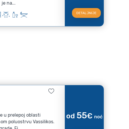
je na...
DETALJNIJE
55
od
€
e u prelepoj oblasti
noć
nom poluostrvu Vassilikos.
rade, Fi...