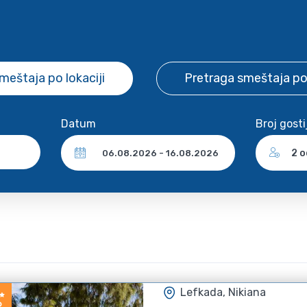
smeštaja
po lokaciji
Pretraga smeštaja
po
Datum
Broj gosti
2 o
Lefkada, Nikiana