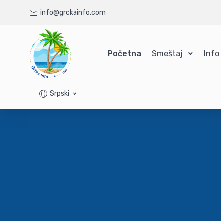
info@grckainfo.com
Početna
Smeštaj
Info
Srpski