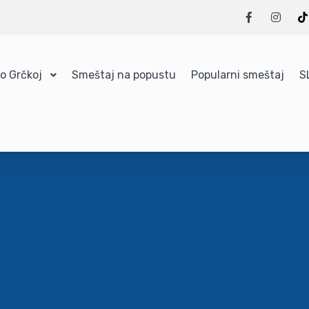
 o Grčkoj
Smeštaj na popustu
Popularni smeštaj
S