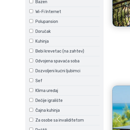
Bazen
Wi-Fi Internet
Polupansion
Doručak
Kuhinja
Bebi krevetac (na zahtev)
Odvojena spavaća soba
Dozvoljeni kućni ljubimci
Sef
Klima uređaj
Dečije igralište
Čajna kuhinja
Za osobe sa invaliditetom