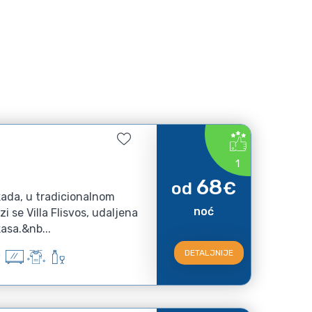
1
68
od
€
kada, u tradicionalnom
noć
i se Villa Flisvos, udaljena
asa.&nb...
DETALJNIJE