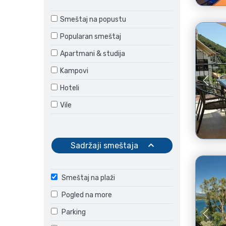
Smeštaj na popustu
Popularan smeštaj
Apartmani & studija
Kampovi
Hoteli
Vile
Sadržaji smeštaja
Smeštaj na plaži
Pogled na more
Parking