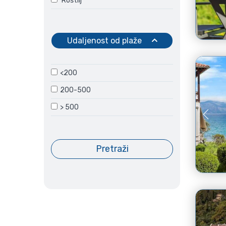
Roštilj
Udaljenost od plaže
<200
200-500
> 500
Pretraži