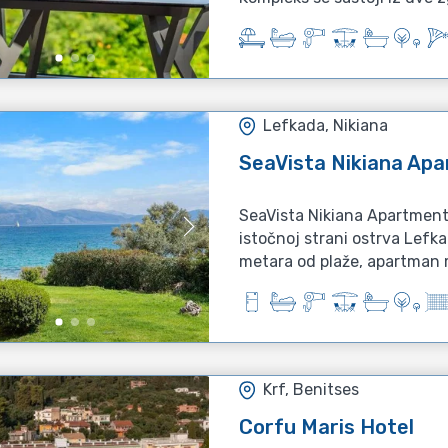
Lefkada, Nikiana
SeaVista Nikiana Ap
SeaVista Nikiana Apartment 
istočnoj strani ostrva Lef
metara od plaže, apartman 
Krf, Benitses
Corfu Maris Hotel