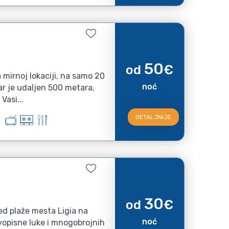
50
od
€
 mirnoj lokaciji, na samo 20
noć
r je udaljen 500 metara,
Vasi...
DETALJNIJE
30
od
€
ed plaže mesta Ligia na
noć
vopisne luke i mnogobrojnih