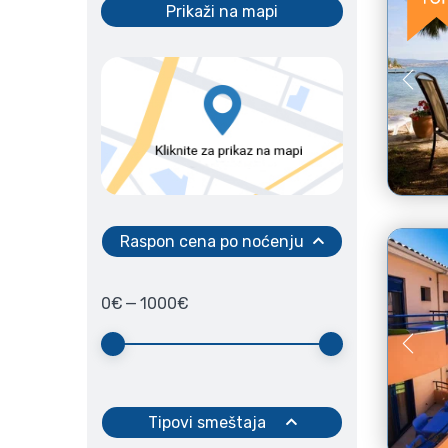
Prikaži na mapi
Raspon cena po noćenju
0
€
—
1000
€
Tipovi smeštaja