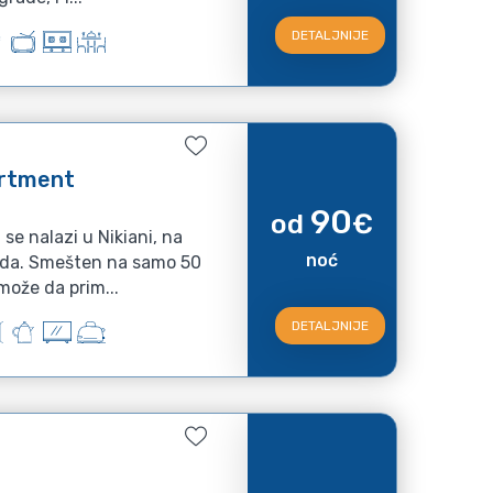
DETALJNIJE
artment
90
od
€
se nalazi u Nikiani, na
noć
kada. Smešten na samo 50
može da prim...
DETALJNIJE