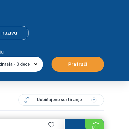
 nazivu
ju
Pretraži
drasla - 0 dece
Uobičajeno sortiranje