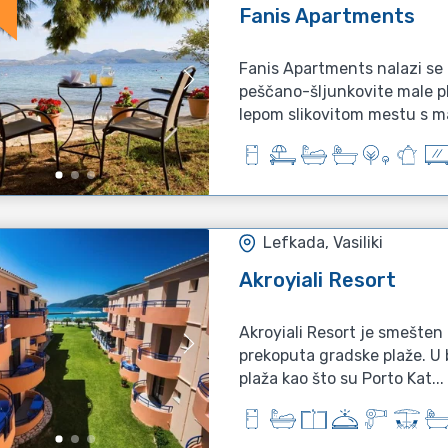
Fanis Apartments
Fanis Apartments nalazi se
peščano-šljunkovite male pla
lepom slikovitom mestu s mal
Lefkada, Vasiliki
Akroyiali Resort
Akroyiali Resort je smešten 
prekoputa gradske plaže. U 
plaža kao što su Porto Kat...