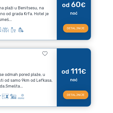
60
od
€
na plaži u Benitsesu, na
noć
žno od grada Krfa. Hotel je
smeš...
DETALJNIJE
111
od
€
 se odmah pored plaže, u
noć
sti od samo 9km od Lefkasa,
da.Smešta...
DETALJNIJE