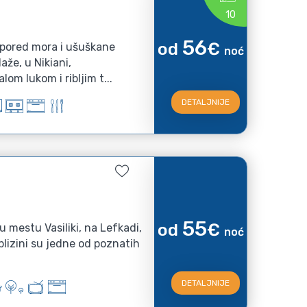
10
56
od
€
 pored mora i ušuškane
noć
že, u Nikiani,
om lukom i ribljim t...
DETALJNIJE
55
od
€
u mestu Vasiliki, na Lefkadi,
noć
blizini su jedne od poznatih
DETALJNIJE