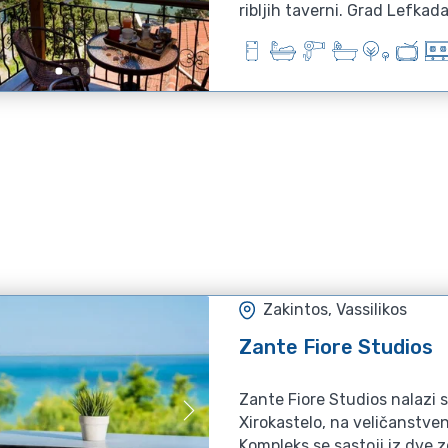
ribljih taverni. Grad Lefkada 
Zakintos, Vassilikos
Zante Fiore Studios
Zante Fiore Studios nalazi s
Xirokastelo, na veličanstve
Kompleks se sastoji iz dve zg