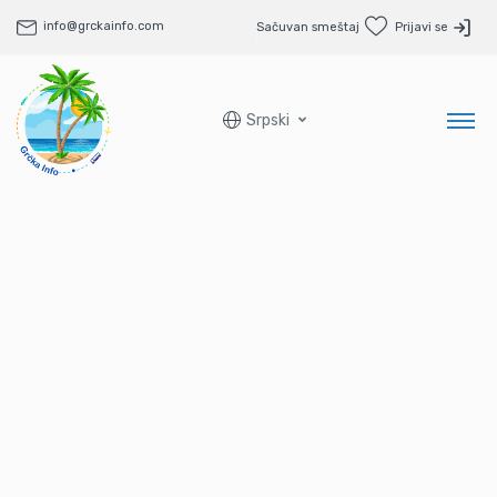
info@grckainfo.com
Sačuvan smeštaj
Prijavi se
Srpski