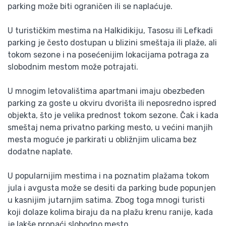
parking može biti ograničen ili se naplaćuje.
U turističkim mestima na Halkidikiju, Tasosu ili Lefkadi
parking je često dostupan u blizini smeštaja ili plaže, ali
tokom sezone i na posećenijim lokacijama potraga za
slobodnim mestom može potrajati.
U mnogim letovalištima apartmani imaju obezbeđen
parking za goste u okviru dvorišta ili neposredno ispred
objekta, što je velika prednost tokom sezone. Čak i kada
smeštaj nema privatno parking mesto, u većini manjih
mesta moguće je parkirati u obližnjim ulicama bez
dodatne naplate.
U popularnijim mestima i na poznatim plažama tokom
jula i avgusta može se desiti da parking bude popunjen
u kasnijim jutarnjim satima. Zbog toga mnogi turisti
koji dolaze kolima biraju da na plažu krenu ranije, kada
je lakše pronaći slobodno mesto.