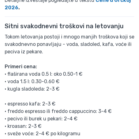
Detaljne izveštaje pogledajte u tekstu
Cene u Grčkoj
2026
.
Sitni svakodnevni troškovi na letovanju
Tokom letovanja postoji i mnogo manjih troškova koji se
svakodnevno ponavljaju - voda, sladoled, kafa, voće ili
peciva iz pekare.
Primeri cena:
• flaširana voda 0.5 l: oko 0.50-1 €
• voda 1.5 l: 0.30-0.60 €
• kugla sladoleda: 2-3 €
• espresso kafa: 2-3 €
• freddo espresso ili freddo cappuccino: 3-4 €
• pecivo ili burek u pekari: 2-4 €
• kroasan: 2-3 €
• sveže voće: 2-4 € po kilogramu