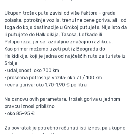
Ukupan trošak puta zavisi od više faktora - grada
polaska, potrošnje vozila, trenutne cene goriva, ali i od
toga do koje destinacije u Grčkoj putujete. Nije isto da
li putujete do Halkidikija, Tasosa, Lefkade ili
Peloponeza, jer se razdaljine značajno razlikuju.
Kao primer možemo uzeti put iz Beograda do
Halkidikija, koji je jedna od najčešćih ruta za turiste iz
Srbije.
• udaljenost: oko 700 km
• prosečna potrošnja vozila: oko 7 l / 100 km
• cena goriva: oko 1.70-1.90 € po litru
Na osnovu ovih parametara, trošak goriva u jednom
pravcu iznosi približno:
• oko 85-95 €
Za povratak je potrebno računati isti iznos, pa ukupno