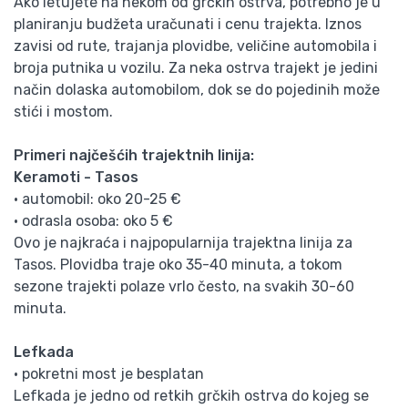
Ako letujete na nekom od grčkih ostrva, potrebno je u
planiranju budžeta uračunati i cenu trajekta. Iznos
zavisi od rute, trajanja plovidbe, veličine automobila i
broja putnika u vozilu. Za neka ostrva trajekt je jedini
način dolaska automobilom, dok se do pojedinih može
stići i mostom.
Primeri najčešćih trajektnih linija:
Keramoti - Tasos
• automobil: oko 20-25 €
• odrasla osoba: oko 5 €
Ovo je najkraća i najpopularnija trajektna linija za
Tasos. Plovidba traje oko 35-40 minuta, a tokom
sezone trajekti polaze vrlo često, na svakih 30-60
minuta.
Lefkada
• pokretni most je besplatan
Lefkada je jedno od retkih grčkih ostrva do kojeg se