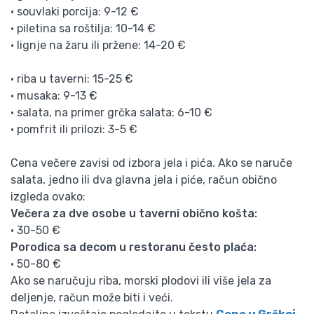
• souvlaki porcija: 9-12 €
• piletina sa roštilja: 10-14 €
• lignje na žaru ili pržene: 14-20 €
• riba u taverni: 15-25 €
• musaka: 9-13 €
• salata, na primer grčka salata: 6-10 €
• pomfrit ili prilozi: 3-5 €
Cena večere zavisi od izbora jela i pića. Ako se naruče
salata, jedno ili dva glavna jela i piće, račun obično
izgleda ovako:
Večera za dve osobe u taverni obično košta:
• 30-50 €
Porodica sa decom u restoranu često plaća:
• 50-80 €
Ako se naručuju riba, morski plodovi ili više jela za
deljenje, račun može biti i veći.