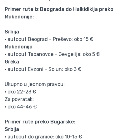
Primer rute iz Beograda do Halkidikija preko
Makedonije:
Srbija
• autoput Beograd - Preševo: oko 15 €
Makedonija
• autoput Tabanovce - Gevgelija: oko 5 €
Grčka
• autoput Evzoni - Solun: oko 3 €
Ukupno u jednom pravcu:
• oko 22-23 €
Za povratak:
• oko 44-46 €
Primer rute preko Bugarske:
Srbija
• autoput do granice: oko 10-15 €