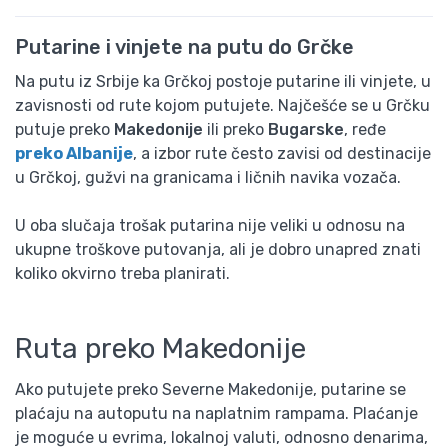
Putarine i vinjete na putu do Grčke
Na putu iz Srbije ka Grčkoj postoje putarine ili vinjete, u
zavisnosti od rute kojom putujete. Najčešće se u Grčku
putuje preko
Makedonije
ili preko
Bugarske
, ređe
preko Albanije
, a izbor rute često zavisi od destinacije
u Grčkoj, gužvi na granicama i ličnih navika vozača.
U oba slučaja trošak putarina nije veliki u odnosu na
ukupne troškove putovanja, ali je dobro unapred znati
koliko okvirno treba planirati.
Ruta preko Makedonije
Ako putujete preko Severne Makedonije, putarine se
plaćaju na autoputu na naplatnim rampama. Plaćanje
je moguće u evrima, lokalnoj valuti, odnosno denarima,