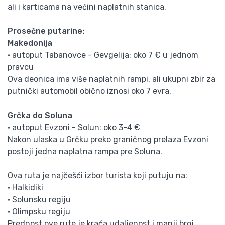
ali i karticama na većini naplatnih stanica.
Prosečne putarine:
Makedonija
• autoput Tabanovce - Gevgelija: oko 7 € u jednom
pravcu
Ova deonica ima više naplatnih rampi, ali ukupni zbir za
putnički automobil obično iznosi oko 7 evra.
Grčka do Soluna
• autoput Evzoni - Solun: oko 3-4 €
Nakon ulaska u Grčku preko graničnog prelaza Evzoni
postoji jedna naplatna rampa pre Soluna.
Ova ruta je najčešći izbor turista koji putuju na:
• Halkidiki
• Solunsku regiju
• Olimpsku regiju
Prednost ove rute je kraća udaljenost i manji broj