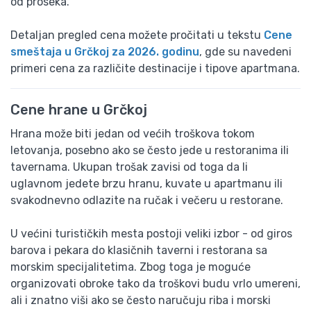
od proseka.
Detaljan pregled cena možete pročitati u tekstu
Cene
smeštaja u Grčkoj za 2026. godinu
, gde su navedeni
primeri cena za različite destinacije i tipove apartmana.
Cene hrane u Grčkoj
Hrana može biti jedan od većih troškova tokom
letovanja, posebno ako se često jede u restoranima ili
tavernama. Ukupan trošak zavisi od toga da li
uglavnom jedete brzu hranu, kuvate u apartmanu ili
svakodnevno odlazite na ručak i večeru u restorane.
U većini turističkih mesta postoji veliki izbor - od giros
barova i pekara do klasičnih taverni i restorana sa
morskim specijalitetima. Zbog toga je moguće
organizovati obroke tako da troškovi budu vrlo umereni,
ali i znatno viši ako se često naručuju riba i morski