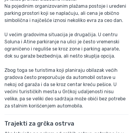
Na pojedinim organizovanim plažama postoje i uređeni
parking prostori koji se naplaćuju, ali cena je obično
simbolična i najčešće iznosi nekoliko evra za ceo dan.
U većim gradovima situacija je drugačija. U centru
Soluna i Atine parkiranje na ulici je često vremenski
ograničeno i reguliše se kroz zone i parking aparate,
dok su garaže bezbednija, ali nešto skuplja opcija.
Zbog toga se turistima koji planiraju obilazak većih
gradova često preporučuje da automobil ostave u
nekoj od garaža i da se kroz centar kreću pešice. U
većini turističkih mesta u Grčkoj udaljenosti nisu
velike, pa se veliki deo sadržaja može obići bez potrebe
za stalnim korišćenjem automobila.
Trajekti za grčka ostrva