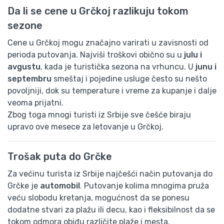
Da li se cene u Grčkoj razlikuju tokom
sezone
Cene u Grčkoj mogu značajno varirati u zavisnosti od
perioda putovanja. Najviši troškovi obično su u
julu i
avgustu
, kada je turistička sezona na vrhuncu. U
junu i
septembru
smeštaj i pojedine usluge često su nešto
povoljniji, dok su temperature i vreme za kupanje i dalje
veoma prijatni.
Zbog toga mnogi turisti iz Srbije sve češće biraju
upravo ove mesece za letovanje u Grčkoj.
Trošak puta do Grčke
Za većinu turista iz Srbije najčešći način putovanja do
Grčke je
automobil
. Putovanje kolima mnogima pruža
veću slobodu kretanja, mogućnost da se ponesu
dodatne stvari za plažu ili decu, kao i fleksibilnost da se
tokom odmora obiđu različite plaže i mesta.