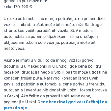
gorivo za put može biti:
• oko 170-190 €
Ukoliko automobil ima manju potrošnju, na primer dizel
vozilo ili hibrid, trošak može biti i nešto niži. Sa druge
strane, kod većih porodičnih vozila, SUV modela ili
automobila sa punim prtljažnikom i klima uređajem
uključenim tokom cele vožnje, potrošnja može biti i
nešto veća.
Važno je imati u vidu i to da mnogi vozači gorivo
dopunjuju u Makedoniji ili u Grčkoj, gde cena po litru
može biti drugačija nego u Srbiji, pa i to može uticati na
konačan trošak puta. Naravno, konačan iznos uvek
zavisi od potrošnje automobila, cene goriva u trenutku
putovanja i eventualnih dodatnih vožnji tokom boravka
u Grčkoj. Ako želite da proverite aktuelne cene,
pogledajte i tekst
Cene benzina i goriva u Grčkoj i na
putu do nje
.