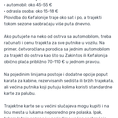
• automobil: oko 45-55 €
• odrasla osoba: oko 15-18 €
Plovidba do Kefalonije traje oko sat i po, a trajekti
tokom sezone saobraćaju više puta dnevno.
Ako putujete na neko od ostrva sa automobilom, treba
računati i cenu trajekta za sve putnike u vozilu. Na
primer, četvoročlana porodica sa jednim automobilom
za trajekt do ostrva kao što su Zakintos ili Kefalonija
obično plaća približno 70-110 € u jednom pravcu.
Na pojedinim linijama postoje i dodatne opcije poput
karata za kabine, rezervisanih sedišta ili bržih trajekata,
ali većina putnika koji putuju kolima koristi standardne
karte za palubu.
Trajektne karte se u većini slučajeva mogu kupiti i na
licu mesta u lukama neposredno pre polaska. Ipak,