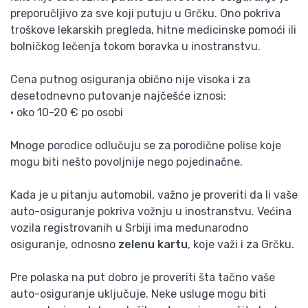
preporučljivo za sve koji putuju u Grčku. Ono pokriva
troškove lekarskih pregleda, hitne medicinske pomoći ili
bolničkog lečenja tokom boravka u inostranstvu.
Cena putnog osiguranja obično nije visoka i za
desetodnevno putovanje najčešće iznosi:
• oko 10-20 € po osobi
Mnoge porodice odlučuju se za porodične polise koje
mogu biti nešto povoljnije nego pojedinačne.
Kada je u pitanju automobil, važno je proveriti da li vaše
auto-osiguranje pokriva vožnju u inostranstvu. Većina
vozila registrovanih u Srbiji ima međunarodno
osiguranje, odnosno
zelenu kartu
, koje važi i za Grčku.
Pre polaska na put dobro je proveriti šta tačno vaše
auto-osiguranje uključuje. Neke usluge mogu biti