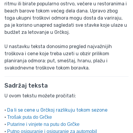
ritmu ili birate popularno ostrvo, večere u restoranima i
beach barove tokom većeg dela dana. Upravo zbog
toga ukupni troškovi odmora mogu dosta da variraju,
pa je korisno unapred sagledati sve stavke koje ulaze u
budžet za letovanje u Grčkoj.
U nastavku teksta donosimo pregled najvažnijih
troškova i cene koje treba uzeti u obzir prilikom
planiranja odmora: put, smeštaj, hranu, plažu i
svakodnevne troškove tokom boravka.
Sadržaj teksta
U ovom tekstu možete pročitati:
•
Da li se cene u Grčkoj razlikuju tokom sezone
•
Trošak puta do Grčke
•
Putarine i vinjete na putu do Grčke
•
Putno osiguranje i osiguranje za automobil