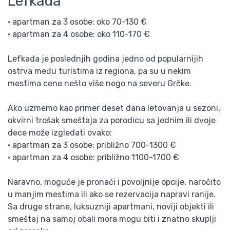
Lefkada
• apartman za 3 osobe: oko 70-130 €
• apartman za 4 osobe: oko 110-170 €
Lefkada je poslednjih godina jedno od popularnijih
ostrva među turistima iz regiona, pa su u nekim
mestima cene nešto više nego na severu Grčke.
Ako uzmemo kao primer deset dana letovanja u sezoni,
okvirni trošak smeštaja za porodicu sa jednim ili dvoje
dece može izgledati ovako:
• apartman za 3 osobe: približno 700-1300 €
• apartman za 4 osobe: približno 1100-1700 €
Naravno, moguće je pronaći i povoljnije opcije, naročito
u manjim mestima ili ako se rezervacija napravi ranije.
Sa druge strane, luksuzniji apartmani, noviji objekti ili
smeštaj na samoj obali mora mogu biti i znatno skuplji