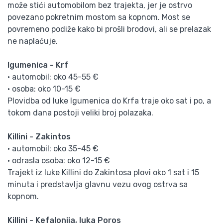
može stići automobilom bez trajekta, jer je ostrvo
povezano pokretnim mostom sa kopnom. Most se
povremeno podiže kako bi prošli brodovi, ali se prelazak
ne naplaćuje.
Igumenica - Krf
• automobil: oko 45-55 €
• osoba: oko 10-15 €
Plovidba od luke Igumenica do Krfa traje oko sat i po, a
tokom dana postoji veliki broj polazaka.
Killini - Zakintos
• automobil: oko 35-45 €
• odrasla osoba: oko 12-15 €
Trajekt iz luke Killini do Zakintosa plovi oko 1 sat i 15
minuta i predstavlja glavnu vezu ovog ostrva sa
kopnom.
Killini - Kefalonija, luka Poros