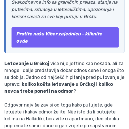
Svakodnevne info sa graničnih prelaza, stanje na
putevima, situacija u letovalištima, upozorenja i
korisni saveti za sve koji putuju u Grčku.
Pratite našu Viber zajednicu – kliknite
ovde
Letovanje u Grčkoj
više nije jeftino kao nekada, ali za
mnoge i dalje predstavlja dobar odnos cene i onoga što
se dobija. Jedno od najčešćih pitanja pred putovanje je
upravo:
koliko košta letovanje u Grčkoj
i
koliko
novca treba poneti na odmor
?
Odgovor najviše zavisi od toga kako putujete, gde
letujete i kakav odmor želite. Nije isto da li putujete
kolima na Halkidiki, boravite u apartmanu, deo obroka
pripremate sami i dane organizujete po sopstvenom