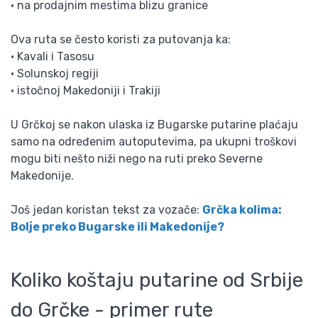
• na prodajnim mestima blizu granice
Ova ruta se često koristi za putovanja ka:
• Kavali i Tasosu
• Solunskoj regiji
• istočnoj Makedoniji i Trakiji
U Grčkoj se nakon ulaska iz Bugarske putarine plaćaju
samo na određenim autoputevima, pa ukupni troškovi
mogu biti nešto niži nego na ruti preko Severne
Makedonije.
Još jedan koristan tekst za vozače:
Grčka kolima:
Bolje preko Bugarske ili Makedonije?
Koliko koštaju putarine od Srbije
do Grčke - primer rute