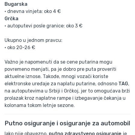
Bugarska
• dnevna vinjeta: oko 4 €
Grčka
• autoputevi posle granice: oko 3 €
Ukupno u jednom pravcu:
• oko 20-26 €
Važno je napomenuti da se cene putarina mogu
povremeno menjati, pa je dobro pre puta proveriti
aktuelne iznose. Takođe, mnogi vozači koriste
elektronske uređaje za naplatu putarine, odnosno
TAG
,
na autoputevima u Srbiji i Grčkoj, jer to omogućava brži
prolazak kroz naplatne rampe i izbegavanje čekanja u
kolonama tokom letnje sezone.
Putno osiguranje i osiguranje za automobil
Iako nije obavezno,
putno zdravstveno osiguranje
je