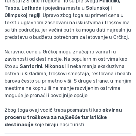
turista iz Srbije i regiona. To su pre svega
Halkidiki,
Tasos, Lefkada
i pojedina mesta u
Solunskoj i
Olimpskoj regiji
. Upravo zbog toga su primeri cena u
tekstu uglavnom zasnovani na iskustvima i troškovima
sa tih područja, jer većini putnika mogu dati najrealniju
predstavu o budžetu potrebnom za letovanje u Grčkoj.
Naravno, cene u Grčkoj mogu značajno varirati u
zavisnosti od destinacije. Na popularnim ostrvima kao
što su
Santorini, Mikonos
ili neka manja ekskluzivna
ostrva u Kikladima, troškovi smeštaja, restorana i beach
barova često su primetno viši. S druge strane, u manjim
mestima na kopnu ili na manje razvijenim ostrvima
moguće je pronaći i povoljnije opcije.
Zbog toga ovaj vodič treba posmatrati kao
okvirnu
procenu troškova za najčešće turističke
destinacije
koje biraju naši turisti.