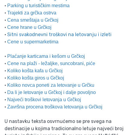
•
Parking u turističkim mestima
•
Trajekti za grčka ostrva
•
Cena smeštaja u Grčkoj
•
Cene hrane u Grčkoj
•
Sitni svakodnevni troškovi na letovanju i izleti
•
Cene u supermarketima
•
Plaćanje karticama i kešom u Grčkoj
•
Cene na plaži - ležaljke, suncobrani, piće
•
Koliko košta kafa u Grčkoj
•
Koliko košta giros u Grčkoj
•
Koliko novca poneti za letovanje u Grčku
•
Da li je letovanje u Grčkoj i dalje povoljno
•
Najveći troškovi letovanja u Grčkoj
•
Završna procena troškova letovanja u Grčkoj
U nastavku teksta osvrnućemo se pre svega na
destinacije u kojima tradicionalno letuje najveći broj