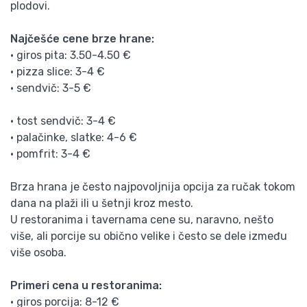
plodovi.
Najčešće cene brze hrane:
• giros pita: 3.50-4.50 €
• pizza slice: 3-4 €
• sendvič: 3-5 €
• tost sendvič: 3-4 €
• palačinke, slatke: 4-6 €
• pomfrit: 3-4 €
Brza hrana je često najpovoljnija opcija za ručak tokom
dana na plaži ili u šetnji kroz mesto.
U restoranima i tavernama cene su, naravno, nešto
više, ali porcije su obično velike i često se dele između
više osoba.
Primeri cena u restoranima:
• giros porcija: 8-12 €