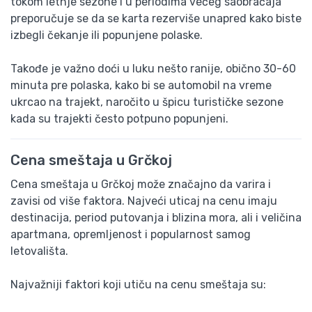
tokom letnje sezone i u periodima većeg saobraćaja
preporučuje se da se karta rezerviše unapred kako biste
izbegli čekanje ili popunjene polaske.
Takođe je važno doći u luku nešto ranije, obično 30-60
minuta pre polaska, kako bi se automobil na vreme
ukrcao na trajekt, naročito u špicu turističke sezone
kada su trajekti često potpuno popunjeni.
Cena smeštaja u Grčkoj
Cena smeštaja u Grčkoj može značajno da varira i
zavisi od više faktora. Najveći uticaj na cenu imaju
destinacija, period putovanja i blizina mora, ali i veličina
apartmana, opremljenost i popularnost samog
letovališta.
Najvažniji faktori koji utiču na cenu smeštaja su: