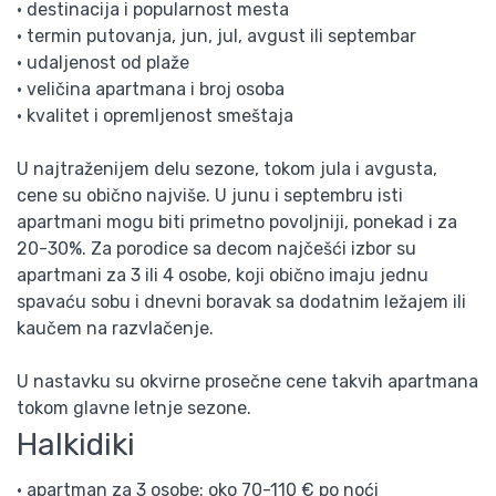
• destinacija i popularnost mesta
• termin putovanja, jun, jul, avgust ili septembar
• udaljenost od plaže
• veličina apartmana i broj osoba
• kvalitet i opremljenost smeštaja
U najtraženijem delu sezone, tokom jula i avgusta,
cene su obično najviše. U junu i septembru isti
apartmani mogu biti primetno povoljniji, ponekad i za
20-30%. Za porodice sa decom najčešći izbor su
apartmani za 3 ili 4 osobe, koji obično imaju jednu
spavaću sobu i dnevni boravak sa dodatnim ležajem ili
kaučem na razvlačenje.
U nastavku su okvirne prosečne cene takvih apartmana
tokom glavne letnje sezone.
Halkidiki
• apartman za 3 osobe: oko 70-110 € po noći