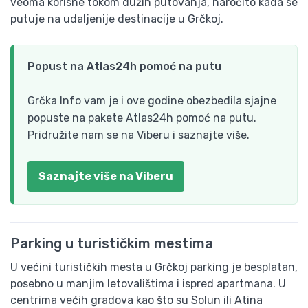
veoma korisne tokom dužih putovanja, naročito kada se
putuje na udaljenije destinacije u Grčkoj.
Popust na Atlas24h pomoć na putu
Grčka Info vam je i ove godine obezbedila sjajne
popuste na pakete Atlas24h pomoć na putu.
Pridružite nam se na Viberu i saznajte više.
Saznajte više na Viberu
Parking u turističkim mestima
U većini turističkih mesta u Grčkoj parking je besplatan,
posebno u manjim letovalištima i ispred apartmana. U
centrima većih gradova kao što su Solun ili Atina