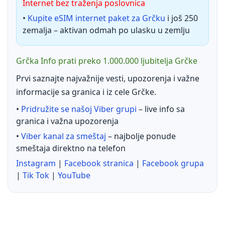
Internet bez traženja poslovnica
•
Kupite eSIM internet paket za Grčku
i još 250
zemalja – aktivan odmah po ulasku u zemlju
Grčka Info prati preko 1.000.000 ljubitelja Grčke
Prvi saznajte najvažnije vesti, upozorenja i važne
informacije sa granica i iz cele Grčke.
•
Pridružite se našoj Viber grupi
– live info sa
granica i važna upozorenja
•
Viber kanal za smeštaj
– najbolje ponude
smeštaja direktno na telefon
Instagram
|
Facebook stranica
|
Facebook grupa
|
Tik Tok
|
YouTube