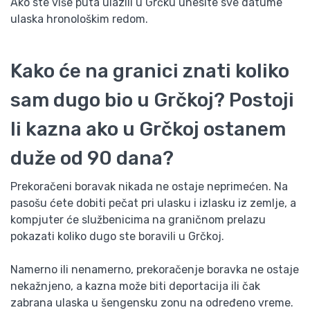
Ako ste više puta ulazili u Grčku unesite sve datume
ulaska hronološkim redom.
Kako će na granici znati koliko
sam dugo bio u Grčkoj? Postoji
li kazna ako u Grčkoj ostanem
duže od 90 dana?
Prekoračeni boravak nikada ne ostaje neprimećen. Na
pasošu ćete dobiti pečat pri ulasku i izlasku iz zemlje, a
kompjuter će službenicima na graničnom prelazu
pokazati koliko dugo ste boravili u Grčkoj.
Namerno ili nenamerno, prekoračenje boravka ne ostaje
nekažnjeno, a kazna može biti deportacija ili čak
zabrana ulaska u šengensku zonu na određeno vreme.