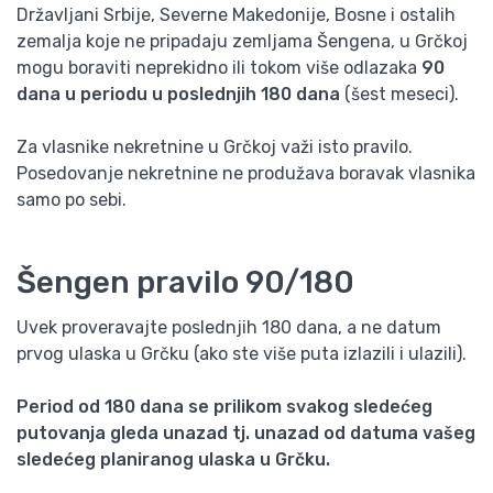
Državljani Srbije, Severne Makedonije, Bosne i ostalih
zemalja koje ne pripadaju zemljama Šengena, u Grčkoj
mogu boraviti neprekidno ili tokom više odlazaka
90
dana u periodu u poslednjih 180 dana
(šest meseci).
Za vlasnike nekretnine u Grčkoj važi isto pravilo.
Posedovanje nekretnine ne produžava boravak vlasnika
samo po sebi.
Šengen pravilo 90/180
Uvek proveravajte poslednjih 180 dana, a ne datum
prvog ulaska u Grčku (ako ste više puta izlazili i ulazili).
Period od 180 dana se prilikom svakog sledećeg
putovanja gleda unazad tj. unazad od datuma vašeg
sledećeg planiranog ulaska u Grčku.