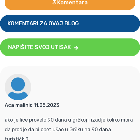
3 Komentara
KOMENTARI ZA OVAJ BLOG
NAPIŠITE SVOJ UTISAK
Aca malinic 11.05.2023
ako je lice provelo 90 dana u grčkoj i izadje koliko mora
da prodje da bi opet ušao u Grčku na 90 dana
turistički?