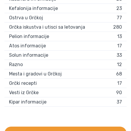
Kefalonija informacije
23
Ostrva u Grčkoj
77
Grčka iskustva i utisci sa letovanja
280
Pelion informacije
13
Atos informacije
17
Solun informacije
33
Razno
12
Mesta i gradovi u Grčkoj
68
Grčki recepti
17
Vesti iz Grčke
90
Kipar informacije
37