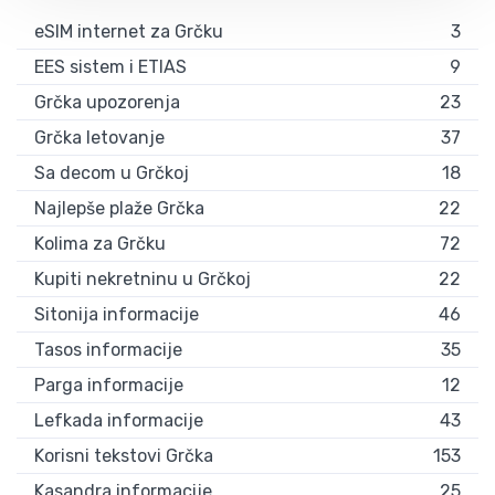
eSIM internet za Grčku
3
EES sistem i ETIAS
9
Grčka upozorenja
23
Grčka letovanje
37
Sa decom u Grčkoj
18
Najlepše plaže Grčka
22
Kolima za Grčku
72
Kupiti nekretninu u Grčkoj
22
Sitonija informacije
46
Tasos informacije
35
Parga informacije
12
Lefkada informacije
43
Korisni tekstovi Grčka
153
Kasandra informacije
25