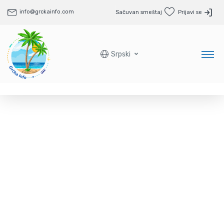
info@grckainfo.com
Sačuvan smeštaj
Prijavi se
Srpski