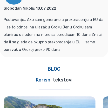
Slobodan Nikolić 10.07.2022
Postovanje.. Ako sam generano u prekoracenju u EU da
li se to odnosi na ulazak u Grcku.Jer u Grcku sam
planirao da odem na more sa porodicom 10 dana.Znaci
da li se gleda celokupno prekoracenje u EU ili samo
boravak u Grckoj preko 90 dana.
BLOG
Korisni
tekstovi