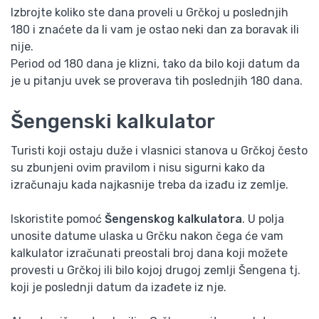
Izbrojte koliko ste dana proveli u Grčkoj u poslednjih
180 i znaćete da li vam je ostao neki dan za boravak ili
nije.
Period od 180 dana je klizni, tako da bilo koji datum da
je u pitanju uvek se proverava tih poslednjih 180 dana.
Šengenski kalkulator
Turisti koji ostaju duže i vlasnici stanova u Grčkoj često
su zbunjeni ovim pravilom i nisu sigurni kako da
izračunaju kada najkasnije treba da izađu iz zemlje.
Iskoristite pomoć
Šengenskog kalkulatora
. U polja
unosite datume ulaska u Grčku nakon čega će vam
kalkulator izračunati preostali broj dana koji možete
provesti u Grčkoj ili bilo kojoj drugoj zemlji Šengena tj.
koji je poslednji datum da izađete iz nje.