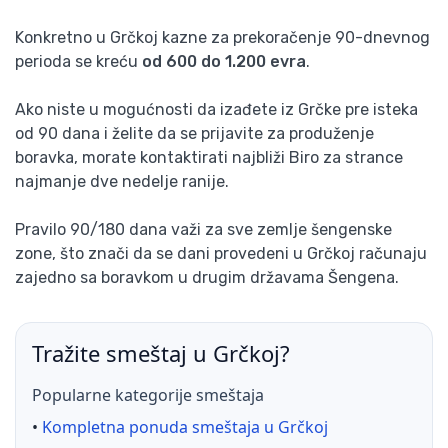
Konkretno u Grčkoj kazne za prekoračenje 90-dnevnog
perioda se kreću
od 600 do 1.200 evra
.
Ako niste u mogućnosti da izađete iz Grčke pre isteka
od 90 dana i želite da se prijavite za produženje
boravka, morate kontaktirati najbliži Biro za strance
najmanje dve nedelje ranije.
Pravilo 90/180 dana važi za sve zemlje šengenske
zone, što znači da se dani provedeni u Grčkoj računaju
zajedno sa boravkom u drugim državama Šengena.
Tražite smeštaj u Grčkoj?
Popularne kategorije smeštaja
•
Kompletna ponuda smeštaja u Grčkoj