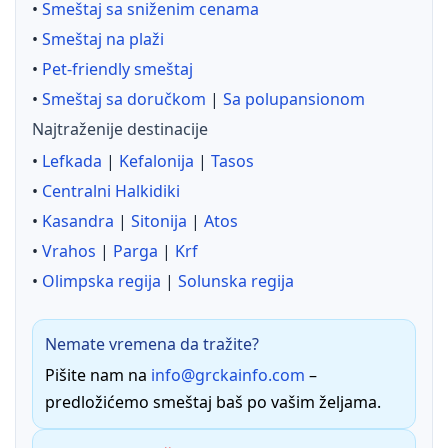
•
Smeštaj sa sniženim cenama
•
Smeštaj na plaži
•
Pet-friendly smeštaj
•
Smeštaj sa doručkom
|
Sa polupansionom
Najtraženije destinacije
•
Lefkada
|
Kefalonija
|
Tasos
•
Centralni Halkidiki
•
Kasandra
|
Sitonija
|
Atos
•
Vrahos
|
Parga
|
Krf
•
Olimpska regija
|
Solunska regija
Nemate vremena da tražite?
Pišite nam na
info@grckainfo.com
–
predložićemo smeštaj baš po vašim željama.